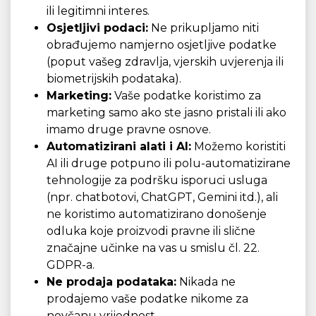
ili legitimni interes.
Osjetljivi podaci:
Ne prikupljamo niti
obrađujemo namjerno osjetljive podatke
(poput vašeg zdravlja, vjerskih uvjerenja ili
biometrijskih podataka).
Marketing:
Vaše podatke koristimo za
marketing samo ako ste jasno pristali ili ako
imamo druge pravne osnove.
Automatizirani alati i AI:
Možemo koristiti
AI ili druge potpuno ili polu-automatizirane
tehnologije za podršku isporuci usluga
(npr. chatbotovi, ChatGPT, Gemini itd.), ali
ne koristimo automatizirano donošenje
odluka koje proizvodi pravne ili slične
značajne učinke na vas u smislu čl. 22.
GDPR-a.
Ne prodaja podataka:
Nikada ne
prodajemo vaše podatke nikome za
novčanu vrijednost.