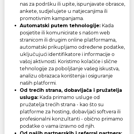
nas za podršku ili upite, ispunjavate obrasce,
ankete, sudjelujete u natjecanjima ili
promotivnim kampanjama.
Automatski putem tehnologije:
Kada
posjetite ili komunicirate s našom web
stranicom ili drugim online platformama,
automatski prikupljamo određene podatke,
uključujući identifikatore i informacije o
vašoj aktivnosti. Koristimo kolačiće i slične
tehnologije za poboljšanje vašeg iskustva,
analizu obrazaca korištenja i osiguranje
naših platformi.
Od trećih strana, dobavljača i pružatelja
usluga:
Kada primamo usluge od
pružatelja trećih strana - kao što su
platforme za hosting, dobavljači softvera ili
profesionalni konzultanti - obično primamo
podatke o vama izravno od njih.
Od naših partnerskih i referral partnera: