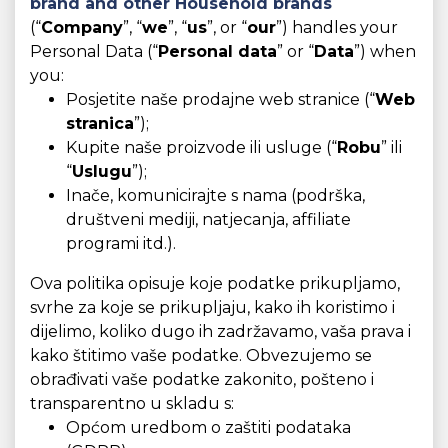
brand and other Household brands
(“
Company
”, “
we
”, “
us
”, or “
our
”) handles your
Personal Data (“
Personal data
” or “
Data
”) when
you:
Posjetite naše prodajne web stranice (“
Web
stranica
”);
Kupite naše proizvode ili usluge (“
Robu
” ili
“
Uslugu
”);
Inače, komunicirajte s nama (podrška,
društveni mediji, natjecanja, affiliate
programi itd.).
Ova politika opisuje koje podatke prikupljamo,
svrhe za koje se prikupljaju, kako ih koristimo i
dijelimo, koliko dugo ih zadržavamo, vaša prava i
kako štitimo vaše podatke. Obvezujemo se
obrađivati vaše podatke zakonito, pošteno i
transparentno u skladu s:
Općom uredbom o zaštiti podataka