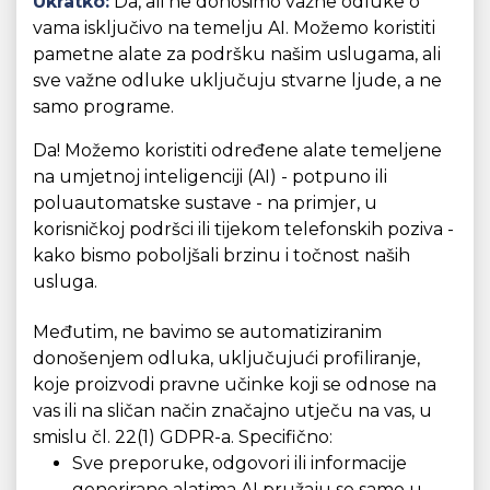
Ukratko:
Da, ali ne donosimo važne odluke o
vama isključivo na temelju AI. Možemo koristiti
pametne alate za podršku našim uslugama, ali
sve važne odluke uključuju stvarne ljude, a ne
samo programe.
Da! Možemo koristiti određene alate temeljene
na umjetnoj inteligenciji (AI) - potpuno ili
poluautomatske sustave - na primjer, u
korisničkoj podršci ili tijekom telefonskih poziva -
kako bismo poboljšali brzinu i točnost naših
usluga.
Međutim, ne bavimo se automatiziranim
donošenjem odluka, uključujući profiliranje,
koje proizvodi pravne učinke koji se odnose na
vas ili na sličan način značajno utječu na vas, u
smislu čl. 22(1) GDPR-a. Specifično:
Sve preporuke, odgovori ili informacije
generirane alatima AI pružaju se samo u