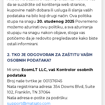
da se suzdržite od korištenja web stranice,
kupovine naših dobara ili usluga ili slanja vaših
podataka na bilo koji drugi način. Ova politika
stupa na snagu
20. studenog 2025
Povremeno
možemo ažurirati ovu politiku, a sva ažuriranja
stupaju na snagu nakon objave, stoga vas
potičemo da je redovito pregledavate kako biste
ostali informirani.
2. TKO JE ODGOVORAN ZA ZAŠTITU VAŠIH
OSOBNIH PODATAKA?
Mi smo:
EcomLT LLC, vaš Kontrolor osobnih
podataka
Broj naše tvrtke je: 001376145
Naša registrirana adresa: 354 Downs Blvd, Suite
102, Franklin, TN 37064
Naša adresa e-pošte za podršku:
support@matsato.com