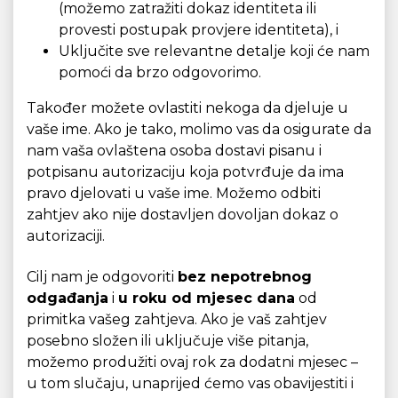
(možemo zatražiti dokaz identiteta ili
provesti postupak provjere identiteta), i
Uključite sve relevantne detalje koji će nam
pomoći da brzo odgovorimo.
Također možete ovlastiti nekoga da djeluje u
vaše ime. Ako je tako, molimo vas da osigurate da
nam vaša ovlaštena osoba dostavi pisanu i
potpisanu autorizaciju koja potvrđuje da ima
pravo djelovati u vaše ime. Možemo odbiti
zahtjev ako nije dostavljen dovoljan dokaz o
autorizaciji.
Cilj nam je odgovoriti
bez nepotrebnog
odgađanja
i
u roku od mjesec dana
od
primitka vašeg zahtjeva. Ako je vaš zahtjev
posebno složen ili uključuje više pitanja,
možemo produžiti ovaj rok za dodatni mjesec –
u tom slučaju, unaprijed ćemo vas obavijestiti i