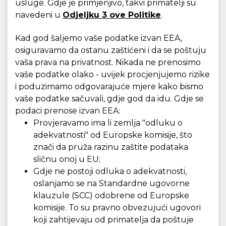
usluge. Gdje je primjenjivo, takvi primatelji su
navedeni u
Odjeljku 3 ove Politike
.
Kad god šaljemo vaše podatke izvan EEA,
osiguravamo da ostanu zaštićeni i da se poštuju
vaša prava na privatnost. Nikada ne prenosimo
vaše podatke olako - uvijek procjenjujemo rizike
i poduzimamo odgovarajuće mjere kako bismo
vaše podatke sačuvali, gdje god da idu. Gdje se
podaci prenose izvan EEA:
Provjeravamo ima li zemlja "odluku o
adekvatnosti" od Europske komisije, što
znači da pruža razinu zaštite podataka
sličnu onoj u EU;
Gdje ne postoji odluka o adekvatnosti,
oslanjamo se na Standardne ugovorne
klauzule (SCC) odobrene od Europske
komisije. To su pravno obvezujući ugovori
koji zahtijevaju od primatelja da poštuje