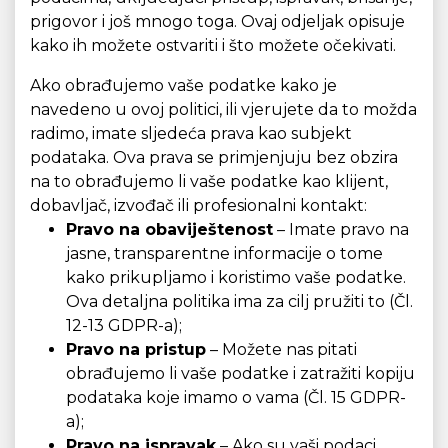
prigovor i još mnogo toga. Ovaj odjeljak opisuje
kako ih možete ostvariti i što možete očekivati.
Ako obrađujemo vaše podatke kako je
navedeno u ovoj politici, ili vjerujete da to možda
radimo, imate sljedeća prava kao subjekt
podataka. Ova prava se primjenjuju bez obzira
na to obrađujemo li vaše podatke kao klijent,
dobavljač, izvođač ili profesionalni kontakt:
Pravo na obaviještenost
– Imate pravo na
jasne, transparentne informacije o tome
kako prikupljamo i koristimo vaše podatke.
Ova detaljna politika ima za cilj pružiti to (Čl.
12-13 GDPR-a);
Pravo na pristup
– Možete nas pitati
obrađujemo li vaše podatke i zatražiti kopiju
podataka koje imamo o vama (Čl. 15 GDPR-
a);
Pravo na ispravak
– Ako su vaši podaci