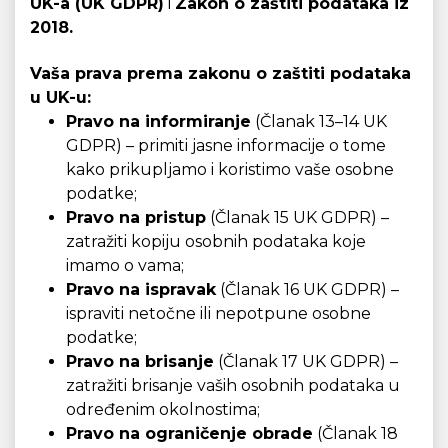
UK-a (UK GDPR)
i
Zakon o zaštiti podataka iz
2018.
Vaša prava prema zakonu o zaštiti podataka
u UK-u:
Pravo na informiranje
(Članak 13–14 UK
GDPR) – primiti jasne informacije o tome
kako prikupljamo i koristimo vaše osobne
podatke;
Pravo na pristup
(Članak 15 UK GDPR) –
zatražiti kopiju osobnih podataka koje
imamo o vama;
Pravo na ispravak
(Članak 16 UK GDPR) –
ispraviti netočne ili nepotpune osobne
podatke;
Pravo na brisanje
(Članak 17 UK GDPR) –
zatražiti brisanje vaših osobnih podataka u
određenim okolnostima;
Pravo na ograničenje obrade
(Članak 18