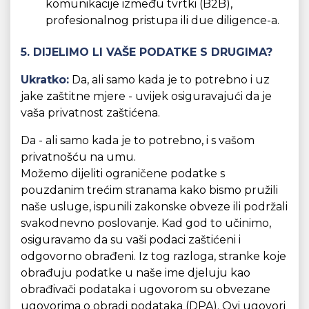
komunikacije između tvrtki (B2B),
profesionalnog pristupa ili due diligence-a.
5. DIJELIMO LI VAŠE PODATKE S DRUGIMA?
Ukratko:
Da, ali samo kada je to potrebno i uz
jake zaštitne mjere - uvijek osiguravajući da je
vaša privatnost zaštićena.
Da - ali samo kada je to potrebno, i s vašom
privatnošću na umu.
Možemo dijeliti ograničene podatke s
pouzdanim trećim stranama kako bismo pružili
naše usluge, ispunili zakonske obveze ili podržali
svakodnevno poslovanje. Kad god to učinimo,
osiguravamo da su vaši podaci zaštićeni i
odgovorno obrađeni. Iz tog razloga, stranke koje
obrađuju podatke u naše ime djeluju kao
obrađivači podataka i ugovorom su obvezane
ugovorima o obradi podataka (DPA). Ovi ugovori