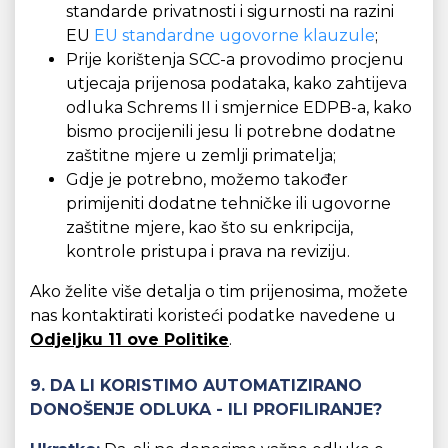
standarde privatnosti i sigurnosti na razini
EU
EU standardne ugovorne klauzule
;
Prije korištenja SCC-a provodimo procjenu
utjecaja prijenosa podataka, kako zahtijeva
odluka Schrems II i smjernice EDPB-a, kako
bismo procijenili jesu li potrebne dodatne
zaštitne mjere u zemlji primatelja;
Gdje je potrebno, možemo također
primijeniti dodatne tehničke ili ugovorne
zaštitne mjere, kao što su enkripcija,
kontrole pristupa i prava na reviziju.
Ako želite više detalja o tim prijenosima, možete
nas kontaktirati koristeći podatke navedene u
Odjeljku 11 ove Politike
.
9. DA LI KORISTIMO AUTOMATIZIRANO
DONOŠENJE ODLUKA - ILI PROFILIRANJE?