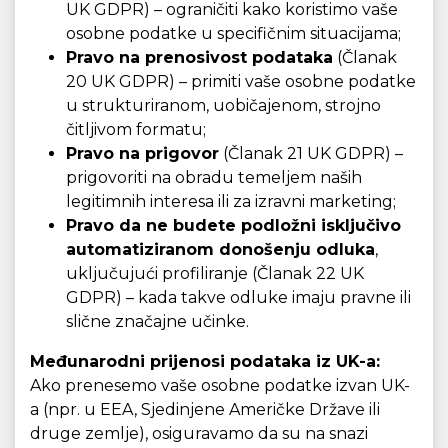
UK GDPR) – ograničiti kako koristimo vaše
osobne podatke u specifičnim situacijama;
Pravo na prenosivost podataka
(Članak
20 UK GDPR) – primiti vaše osobne podatke
u strukturiranom, uobičajenom, strojno
čitljivom formatu;
Pravo na prigovor
(Članak 21 UK GDPR) –
prigovoriti na obradu temeljem naših
legitimnih interesa ili za izravni marketing;
Pravo da ne budete podložni isključivo
automatiziranom donošenju odluka
,
uključujući profiliranje (Članak 22 UK
GDPR) – kada takve odluke imaju pravne ili
slične značajne učinke.
Međunarodni prijenosi podataka iz UK-a:
Ako prenesemo vaše osobne podatke izvan UK-
a (npr. u EEA, Sjedinjene Američke Države ili
druge zemlje), osiguravamo da su na snazi