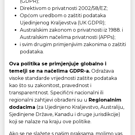
(GDPR);
Direktivom o privatnosti 2002/58/EZ;
Općom uredbom o zaštiti podataka
Ujedinjenog Kraljevstva (UK GDPR);
Australskim zakonom o privatnosti iz 1988. i
Australskim načelima privatnosti (APPs);
i svim drugim primjenjivim zakonima o zaštiti
podataka.
Ova politika se primjenjuje globalno i
temelji se na načelima GDPR-a.
Odražava
visoke standarde vrijednosti zaštite podataka
kao što su zakonitost, pravednost i
transparentnost. Specifični nacionalni ili
regionalni zahtjevi obrađeni su u
Regionalnim
dodacima
(za Ujedinjeno Kraljevstvo, Australiju,
Sjedinjene Države, Kanadu i druge jurisdikcije)
koji se nalaze na kraju ove politike.
Ako se ne slažete s našim praksama, molimo vas