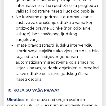
informativne svrhe i podložne su pregledu i
validaciji od strane našeg ljudskog osoblja;
Ne koristimo algoritme ili automatizirane
sustave za donošenje odluka o vama koji
proizvode pravne učinke (npr. odbijanje
usluge), bez značajnog ljudskog
sudjelovanja;
Imate pravo zatražiti ljudsku intervenciju i
izraziti svoje stajalište ako vjerujete da je bilo
koja odluka ili odgovor generiran
automatiziranim sredstvima koja značajno
utječu na vas, te dobiti objašnjenje i pregled
takve odluke od strane ljudskog člana
našeg osoblja.
10. KOJA SU VAŠA PRAVA?
Ukratko:
Imate prava nad svojim osobnim
podacima, uključujući pristup, ispravak, brisanje,