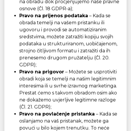
na obradu dok procjenjujemo naše pravne
osnove (Čl. 18 GDPR-a);
Pravo na prijenos podataka
– Kada se
obrada temelji na vašem pristanku ili
ugovoru i provodi se automatiziranim
sredstvima, možete zatražiti kopiju svojih
podataka u strukturiranom, uobičajenom,
strojno čitljivom formatu i zatražiti da ih
prenesemo drugom pružatelju (Čl. 20.
GDPR);
Pravo na prigovor
– Možete se usprotiviti
obradi koja se temelji na našim legitimnim
interesima ili u svrhe izravnog marketinga.
Prestat ćemo s takvom obradom osim ako
ne dokažemo uvjerljive legitimne razloge
(Čl. 21. GDPR);
Pravo na povlačenje pristanka
– Kada se
oslanjamo na vaš pristanak, možete ga
povući u bilo kojem trenutku. To neće