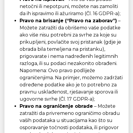
netočni ili nepotpuni, možete nas zamoliti
da ih ispravimo ili ažuriramo (Čl. 16 GDPR-a);
Pravo na brisanje (“Pravo na zaborav”)
–
Možete zatražiti da obrišemo vaše podatke
ako više nisu potrebni za svrhe za koje su
prikupljeni, povlačite svoj pristanak (gdje je
obrada bila temeljena na pristanku),
prigovarate i nema nadređenih legitimnih
razloga, ili su podaci nezakonito obrađeni.
Napomena: Ovo pravo podliježe
ograničenjima. Na primjer, možemo zadržati
određene podatke ako je to potrebno za
pravnu usklađenost, rješavanje sporova ili
ugovorne svrhe (Čl. 17 GDPR-a);
Pravo na ograničenje obrade
– Možete
zatražiti da privremeno ograničimo obradu
vaših podataka u situacijama kao što su
osporavanje točnosti podataka, ili prigovor