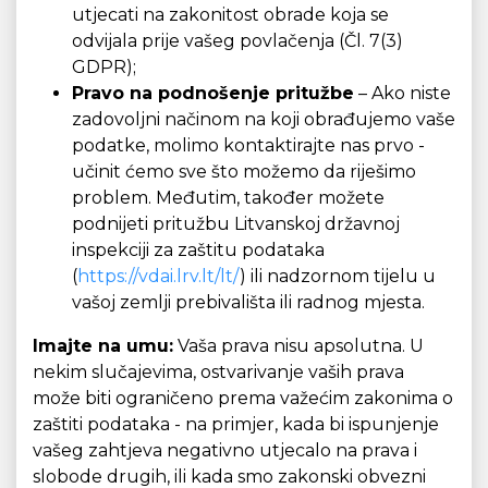
utjecati na zakonitost obrade koja se
odvijala prije vašeg povlačenja (Čl. 7(3)
GDPR);
Pravo na podnošenje pritužbe
– Ako niste
zadovoljni načinom na koji obrađujemo vaše
podatke, molimo kontaktirajte nas prvo -
učinit ćemo sve što možemo da riješimo
problem. Međutim, također možete
podnijeti pritužbu Litvanskoj državnoj
inspekciji za zaštitu podataka
(
https://vdai.lrv.lt/lt/
) ili nadzornom tijelu u
vašoj zemlji prebivališta ili radnog mjesta.
Imajte na umu:
Vaša prava nisu apsolutna. U
nekim slučajevima, ostvarivanje vaših prava
može biti ograničeno prema važećim zakonima o
zaštiti podataka - na primjer, kada bi ispunjenje
vašeg zahtjeva negativno utjecalo na prava i
slobode drugih, ili kada smo zakonski obvezni