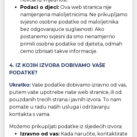
Podaci o djeci:
Ova web stranica nije
namijenjena maloljetnicima. Ne prikupljamo
svjesno osobne podatke od maloljetnika
bez odgovarajuće suglasnosti. Ako
postanemo svjesni da smo nenamjerno
primili osobne podatke od djeteta, odmah
ćemo izbrisati takve informacije.
4. IZ KOJIH IZVORA DOBIVAMO VAŠE
PODATKE?
Ukratko:
Vaše podatke dobivamo izravno od vas,
putem vaše upotrebe naše web stranice, ili od
pouzdanih trećih strana i javnih izvora. To nam
pomaže u radu naših usluga i održavanju
kontakta s vama.
Možemo prikupljati podatke iz sljedećih izvora:
Izravno od vas:
Kada naručite, kontaktirate