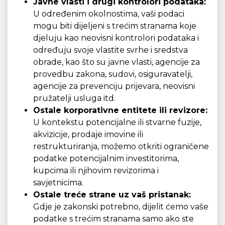
Javne vlasti i drugi kontrolori podataka:
U određenim okolnostima, vaši podaci
mogu biti dijeljeni s trećim stranama koje
djeluju kao neovisni kontrolori podataka i
određuju svoje vlastite svrhe i sredstva
obrade, kao što su javne vlasti, agencije za
provedbu zakona, sudovi, osiguravatelji,
agencije za prevenciju prijevara, neovisni
pružatelji usluga itd.
Ostale korporativne entitete ili revizore:
U kontekstu potencijalne ili stvarne fuzije,
akvizicije, prodaje imovine ili
restrukturiranja, možemo otkriti ograničene
podatke potencijalnim investitorima,
kupcima ili njihovim revizorima i
savjetnicima.
Ostale treće strane uz vaš pristanak:
Gdje je zakonski potrebno, dijelit ćemo vaše
podatke s trećim stranama samo ako ste