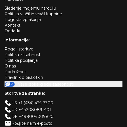
Sledenje mojemu naročilu
Politika vračil in vračil kupnine
Pogosta vprašanja
Kontakt
Dodatki
Informacije:
Pogoji storitve
Politika zasebnosti
Politika pošiljanja
O nas
Podružnica
Pravilnik o piškotkih
Vaše izbire glede zasebnosti
Storitve za stranke:
US +1 (434) 425-7300
UK +442080891401
DE +498004009820
Pošljite nam e-pošto