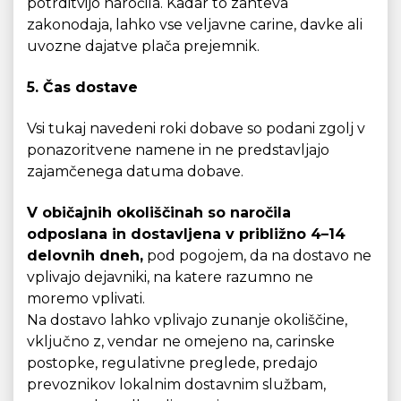
potrditvijo naročila. Kadar to zahteva
zakonodaja, lahko vse veljavne carine, davke ali
uvozne dajatve plača prejemnik.
5. Čas dostave
Vsi tukaj navedeni roki dobave so podani zgolj v
ponazoritvene namene in ne predstavljajo
zajamčenega datuma dobave.
V običajnih okoliščinah so naročila
odposlana in dostavljena v približno 4–14
delovnih dneh,
pod pogojem, da na dostavo ne
vplivajo dejavniki, na katere razumno ne
moremo vplivati.
Na dostavo lahko vplivajo zunanje okoliščine,
vključno z, vendar ne omejeno na, carinske
postopke, regulativne preglede, predajo
prevoznikov lokalnim dostavnim službam,