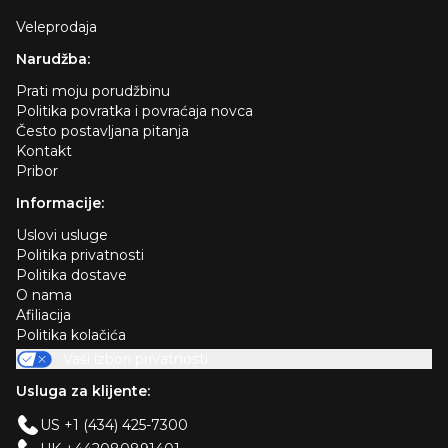
Veleprodaja
Narudžba:
Prati moju porudžbinu
Politika povratka i povraćaja novca
Često postavljana pitanja
Kontakt
Pribor
Informacije:
Uslovi usluge
Politika privatnosti
Politika dostave
O nama
Afiliacija
Politika kolačića
Vaši izbori privatnosti
Usluga za klijente:
US +1 (434) 425-7300