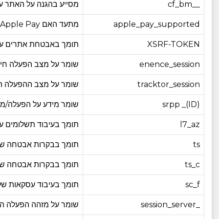
__cf_bm
מסייע בהגנה על האתר על
apple_pay_supported
מתעד האם Apple Pay זמין בדפדפן/מכשיר שלך, כך שניתן יהיה להציג ולהשתמש באפשרות התשלום הרלוונטית
XSRF-TOKEN
תומך באבטחת אתרים על יד
enence_session
שומר על מצב הפעלה חיונ
tracktor_session
שומר על מצב ההפעלה ה
srpp _(ID)
שומר מידע על הפעלה/מצ
l7_az
תומך בעיבוד תשלומים על י
ts
תומך בבקרות אבטחה של PayPal, כולל מניעת הונאות ובדיקות שלמות ע
ts_c
תומך בבקרות אבטחה של PayPal, כולל מניעת הונאות ובדיקות שלמות ע
sc_f
תומך בעיבוד עסקאות של PayPal ובבקרות אבטחה במהלך אינטראקציות תש
_session_server
שומר על מזהה הפעלה הנ