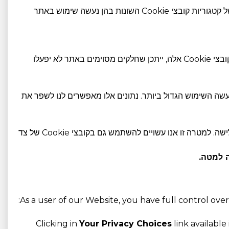
אנו משתמשים בסוגים שונים של קובצי Cookie כדי להבטיח שהאתר שלנו יפעל כראוי ומספק חווית משתמש טובה יותר. להלן תיאור של קטגוריות קובצי Cookie השונות בהן נעשה שימוש באתר
חיוניים לתפקוד תקין ואבטחת האתר. הם מאפשרים תכונות ליבה כגון כניסה מאובטחת, ניווט בעמודים ותחזוקת ההפעלות שלכם. ללא קובצי Cookie אלה, ייתכן שחלקים מסוימים באתר לא יפעלו
שה השימוש הגדול ביותר. נתונים אלו מאפשרים לנו לשפר את
משמשים להתאמה אישית של פרסומות ותקשורת כדי להבטיח שהתוכן המוצג רלוונטי לתחומי העניין שלכם בהתבסס על התנהגות הגלישה. למטרה זו אנו עשויים להשתמש גם בקובצי Cookie של צד
 למטה.
As a user of our Website, you have full control ove
Clicking in
Your Privacy Choices
link available