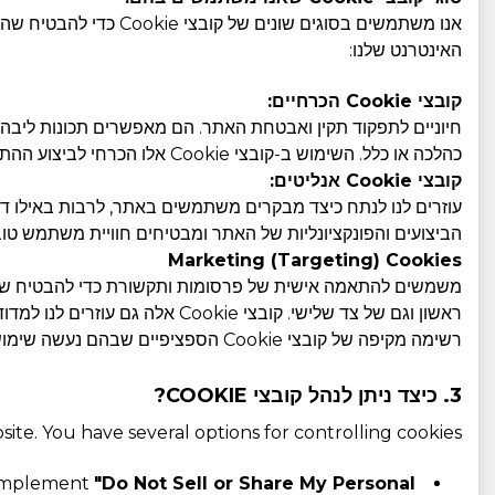
האינטרנט שלנו:
קובצי Cookie הכרחיים:
כהלכה או כלל. השימוש ב-קובצי Cookie אלו הכרחי לביצוע ההתחייבויות החוזיות שלנו כאשר אתם מבקרים באתר האינטרנט שלנו.
קובצי Cookie אנליטים:
עוזרים לנו לנתח כיצד מבקרים משתמשים באתר, לרבות באילו ד
הביצועים והפונקציונליות של האתר ומבטיחים חוויית משתמש טוב
Marketing (Targeting) Cookies
ראשון וגם של צד שלישי. קובצי Cookie אלה גם עוזרים לנו למדוד את האפקטיביות של מסעות פרסום.
רשימה מקיפה של קובצי Cookie הספציפיים שבהם נעשה שימוש באתר האינטרנט שלנו, כולל מטרתם ומשך הזמן, ניתן למצוא ב
3. כיצד ניתן לנהל קובצי COOKIE?
te. You have several options for controlling cookies:
 implement
"Do Not Sell or Share My Personal