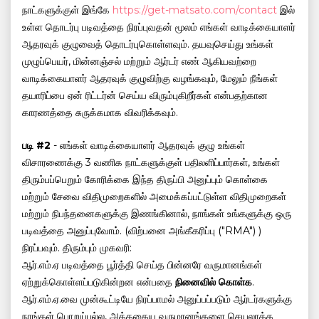
நாட்களுக்குள் இங்கே
https://get-matsato.com/contact
இல்
உள்ள தொடர்பு படிவத்தை நிரப்புவதன் மூலம் எங்கள் வாடிக்கையாளர்
ஆதரவுக் குழுவைத் தொடர்புகொள்ளவும். தயவுசெய்து உங்கள்
முழுப்பெயர், மின்னஞ்சல் மற்றும் ஆர்டர் எண் ஆகியவற்றை
வாடிக்கையாளர் ஆதரவுக் குழுவிற்கு வழங்கவும், மேலும் நீங்கள்
தயாரிப்பை ஏன் ரிட்டர்ன் செய்ய விரும்புகிறீர்கள் என்பதற்கான
காரணத்தை சுருக்கமாக விவரிக்கவும்.
படி #2
- எங்கள் வாடிக்கையாளர் ஆதரவுக் குழு உங்கள்
விசாரணைக்கு 3 வணிக நாட்களுக்குள் பதிலளிப்பார்கள், உங்கள்
திரும்பப்பெறும் கோரிக்கை இந்த திருப்பி அனுப்பும் கொள்கை
மற்றும் சேவை விதிமுறைகளில் அமைக்கப்பட்டுள்ள விதிமுறைகள்
மற்றும் நிபந்தனைகளுக்கு இணங்கினால், நாங்கள் உங்களுக்கு ஒரு
படிவத்தை அனுப்புவோம். (விற்பனை அங்கீகரிப்பு ("RMA") )
நிரப்பவும். திரும்பும் முகவரி:
ஆர்.எம்.ஏ படிவத்தை பூர்த்தி செய்த பின்னரே வருமானங்கள்
ஏற்றுக்கொள்ளப்படுகின்றன என்பதை
நினைவில் கொள்க
.
ஆர்.எம்.ஏ.வை முன்கூட்டியே நிரப்பாமல் அனுப்பப்படும் ஆர்டர்களுக்கு
நாங்கள் பொறுப்பல்ல, அத்தகைய வருமானங்களை செயலாக்க