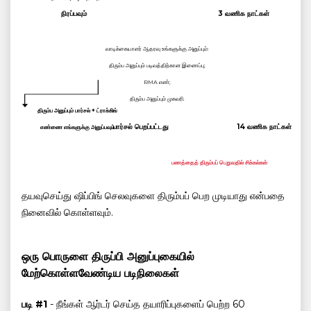
நிரப்பவும்
3 வணிக நாட்கள்
வாடிக்கையாளர் ஆதரவு உங்களுக்கு அனுப்பும்:
திரும்ப அனுப்பும் படிவத்திற்கான இணைப்பு;
RMA எண்;
திரும்ப அனுப்பும் முகவரி.
திரும்ப அனுப்பும் பார்சல் + ட்ராக்கிங்
பார்சல் பெறப்பட்டது
14 வணிக நாட்கள்
எண்ணை எங்களுக்கு அனுப்பவும்
பணத்தைத் திரும்பப் பெறுவதில் சிக்கல்கள்
தயவுசெய்து ஷிப்பிங் செலவுகளை திரும்பப் பெற முடியாது என்பதை
நினைவில் கொள்ளவும்.
ஒரு பொருளை திருப்பி அனுப்புகையில்
மேற்கொள்ளவேண்டிய படிநிலைகள்
படி #1
- நீங்கள் ஆர்டர் செய்த தயாரிப்புகளைப் பெற்ற 60