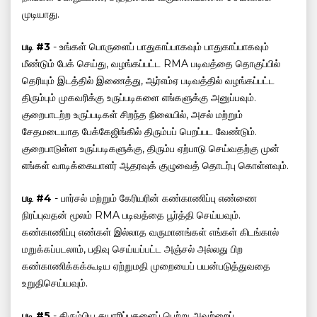
முடியாது.
படி #3
- உங்கள் பொருளைப் பாதுகாப்பாகவும் பாதுகாப்பாகவும்
மீண்டும் பேக் செய்து, வழங்கப்பட்ட RMA படிவத்தை தொகுப்பில்
தெரியும் இடத்தில் இணைத்து, ஆர்எம்ஏ படிவத்தில் வழங்கப்பட்ட
திரும்பும் முகவரிக்கு உருப்படிகளை எங்களுக்கு அனுப்பவும்.
குறைபாடற்ற உருப்படிகள் சிறந்த நிலையில், அசல் மற்றும்
சேதமடையாத பேக்கேஜிங்கில் திரும்பப் பெறப்பட வேண்டும்.
குறைபாடுள்ள உருப்படிகளுக்கு, திரும்ப ஏற்பாடு செய்வதற்கு முன்
எங்கள் வாடிக்கையாளர் ஆதரவுக் குழுவைத் தொடர்பு கொள்ளவும்.
படி #4
- பார்சல் மற்றும் கேரியரின் கண்காணிப்பு எண்ணை
நிரப்புவதன் மூலம் RMA படிவத்தை பூர்த்தி செய்யவும்.
கண்காணிப்பு எண்கள் இல்லாத வருமானங்கள் எங்கள் கிடங்கால்
மறுக்கப்படலாம், பதிவு செய்யப்பட்ட அஞ்சல் அல்லது பிற
கண்காணிக்கக்கூடிய ஏற்றுமதி முறையைப் பயன்படுத்துவதை
உறுதிசெய்யவும்.
படி #5
- திரும்பிய தயாரிப்புகளைப் பெற்று அவற்றைப்