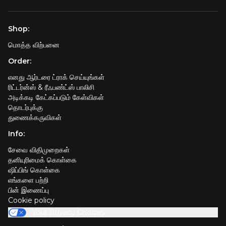
Shop:
மொத்த விற்பனை
Order:
எனது ஆர்டரை ட்ராக் செய்யுங்கள்
ரிட்டர்ன்ஸ் & ரீஃபண்ட்ஸ் பாலிசி
அடிக்கடி கேட்கப்படும் கேள்விகள்
தொடர்புக்கு
துணைக்கருவிகள்
Info:
சேவை விதிமுறைகள்
தனியுரிமைக் கொள்கை
ஷிப்பிங் கொள்கை
எங்களை பற்றி
பின் இணைப்பு
Cookie policy
Your Privacy Choices