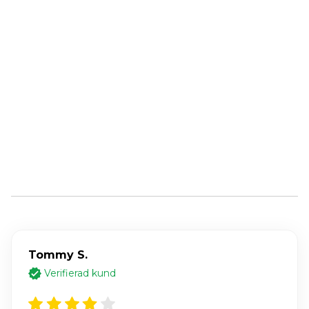
"Jag känner mig
naken när jag är ute
"Det här är den äkta
utan den."
varan"
Tommy S.
Verifierad kund