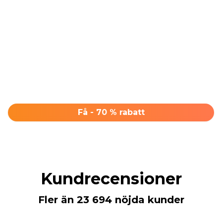
Gear Up
Secure your Matsato at our exclusive discount
before inventory runs out. Join the ranks of serious
outdoorsmen.
Få - 70 % rabatt
Kundrecensioner
Fler än 23 694 nöjda kunder